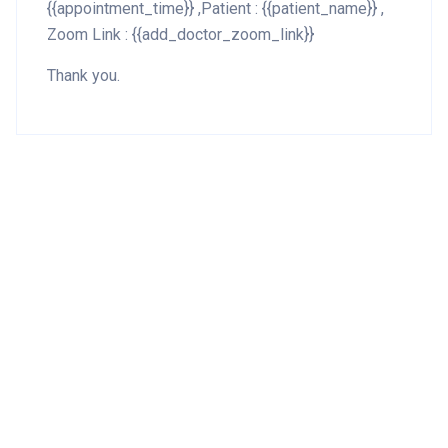
{{appointment_time}} ,Patient : {{patient_name}} ,
Zoom Link : {{add_doctor_zoom_link}}
Thank you.