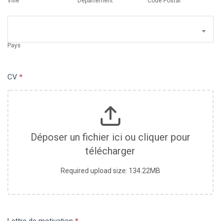
Ville
Département
Code Postal
Pays
Pays
CV
*
Déposer un fichier ici ou cliquer pour
télécharger
Required upload size: 134.22MB
Lettre de motivation
*