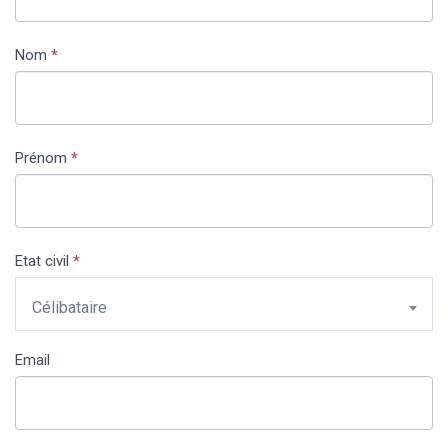
Us
humain, ne
remplissez
Nom
*
pas ce
champ.
Prénom
*
Etat civil
*
Célibataire
Email