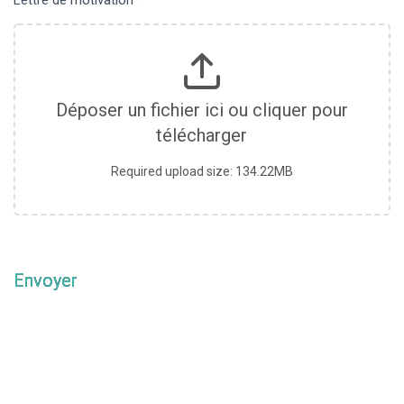
OK
Déposer un fichier ici ou cliquer pour
European Commission | Cookies
télécharger
Policy
Required upload size: 134.22MB
Envoyer
powered by
WPCookiePr