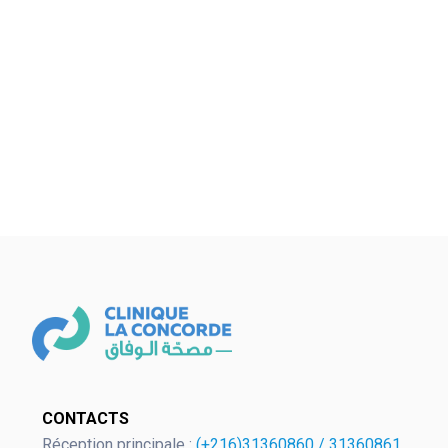
powered by
WPCookiePr
CONTACTS
Réception principale :
(+216)31360860
/
31360861