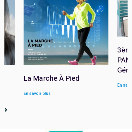
3èm
PAN
Géné
La Marche À Pied
En savo
En savoir plus