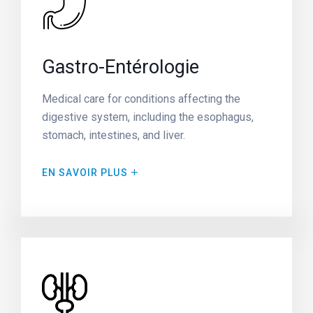
Gastro-Entérologie
Medical care for conditions affecting the
digestive system, including the esophagus,
OK
stomach, intestines, and liver.
EN SAVOIR PLUS
European Commission | Cookies
Policy