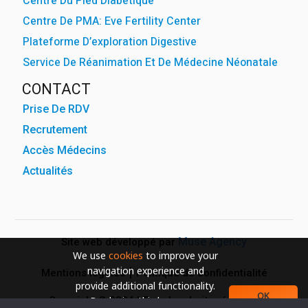
Centre Du Pied Diabétique
Centre De PMA: Eve Fertility Center
Plateforme D’exploration Digestive
Service De Réanimation Et De Médecine Néonatale
CONTACT
Prise De RDV
Recrutement
Accès Médecins
Actualités
Muse Agency
Site web développé par
We use
cookies
to improve your
navigation experience and
Mentions légales
Politique de confidentialité
provide additional functionality.
OK
Copyright © 2024 | Tous les droits réservés
By closing this banner or