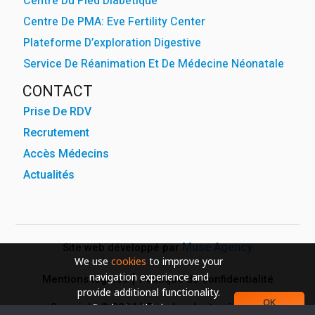
Centre Du Pied Diabétique
Centre De PMA: Eve Fertility Center
Plateforme D’exploration Digestive
Service De Réanimation Et De Médecine Néonatale
CONTACT
Prise De RDV
Recrutement
Accès Médecins
Actualités
Muse Agency
Site web développé par
We use
cookies
to improve your
navigation experience and
Mentions légales
Politique de confidentialité
provide additional functionality.
OK
Copyright © 2024 | Tous les droits réservés
By closing this banner or