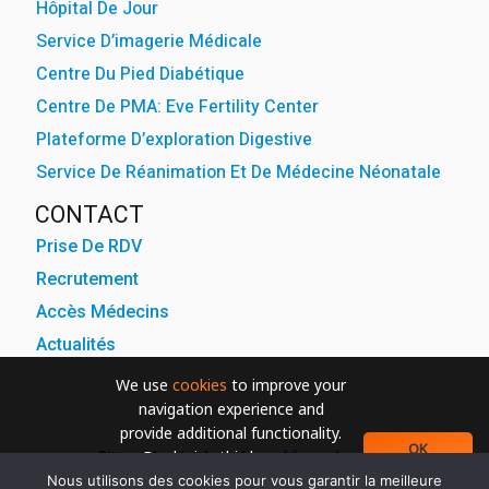
Hôpital De Jour
Service D’imagerie Médicale
Centre Du Pied Diabétique
Centre De PMA: Eve Fertility Center
Plateforme D’exploration Digestive
Service De Réanimation Et De Médecine Néonatale
CONTACT
Prise De RDV
Recrutement
Accès Médecins
Actualités
We use
cookies
to improve your
navigation experience and
provide additional functionality.
OK
Muse Agency
By closing this banner or
Site web développé par
continuing to browse otherwise,
Nous utilisons des cookies pour vous garantir la meilleure