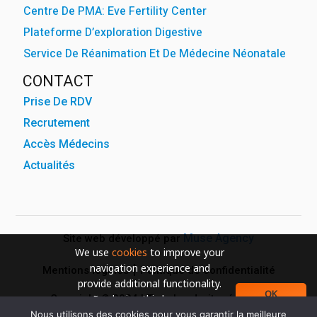
Centre De PMA: Eve Fertility Center
Plateforme D’exploration Digestive
Service De Réanimation Et De Médecine Néonatale
CONTACT
Prise De RDV
Recrutement
Accès Médecins
Actualités
Muse Agency
Site web développé par
We use
cookies
to improve your
navigation experience and
Mentions légales
Politique de confidentialité
provide additional functionality.
OK
Copyright © 2024 | Tous les droits réservés
By closing this banner or
continuing to browse otherwise,
Nous utilisons des cookies pour vous garantir la meilleure