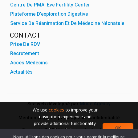
Centre De PMA: Eve Fertility Center
Plateforme D’exploration Digestive
Service De Réanimation Et De Médecine Néonatale
CONTACT
Prise De RDV
Recrutement
Accès Médecins
Actualités
Muse Agency
Site web développé par
We use
cookies
to improve your
navigation experience and
Mentions légales
Politique de confidentialité
provide additional functionality.
OK
Copyright © 2024 | Tous les droits réservés
By closing this banner or
continuing to browse otherwise,
Nous utilisons des cookies pour vous garantir la meilleure