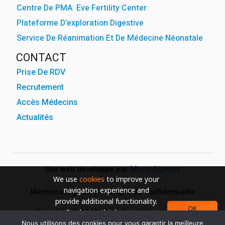
Centre De PMA: Eve Fertility Center
Plateforme D’exploration Digestive
Service De Réanimation Et De Médecine Néonatale
CONTACT
Prise De RDV
Recrutement
Accès Médecins
Actualités
Muse Agency
Site web développé par
We use
cookies
to improve your
navigation experience and
Mentions légales
Politique de confidentialité
provide additional functionality.
OK
Copyright © 2024 | Tous les droits réservés
By closing this banner or
continuing to browse otherwise,
Nous utilisons des cookies pour vous garantir la meilleure