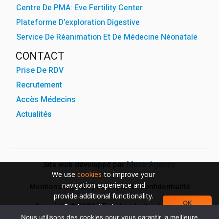
Centre De PMA: Eve Fertility Center
Plateforme D’exploration Digestive
Service De Réanimation Et De Médecine Néonatale
CONTACT
Prise De RDV
Recrutement
Accès Médecins
Actualités
Muse Agency
Site web développé par
We use
cookies
to improve your
navigation experience and
Mentions légales
Politique de confidentialité
provide additional functionality.
OK
Copyright © 2024 | Tous les droits réservés
By closing this banner or
continuing to browse otherwise,
Nous utilisons des cookies pour vous garantir la meilleure