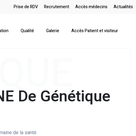
Prise de RDV
Recrutement
Accès médecins
Actualités
ation
Qualité
Galerie
Accès Patient et visiteur
IQUE
NE De Génétique
aine de la santé.