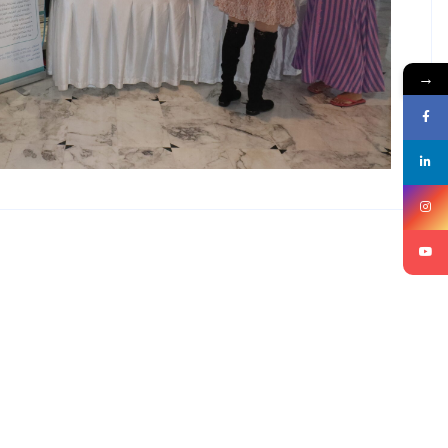
→
ePro